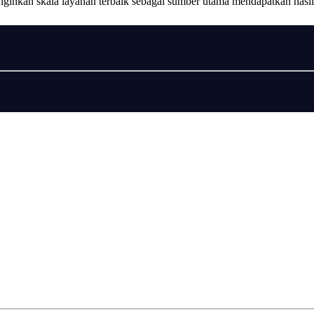
enginginkan skala layanan terbaik sebagai sumber utama mendapatkan has