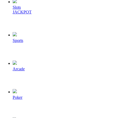
Slots
JACKPOT
Sports
Arcade
Poker