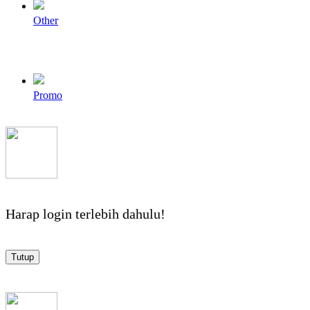
Other
Promo
Harap login terlebih dahulu!
Tutup