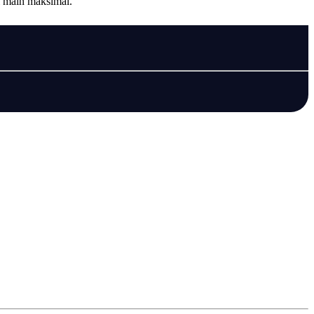
il main maksimal.