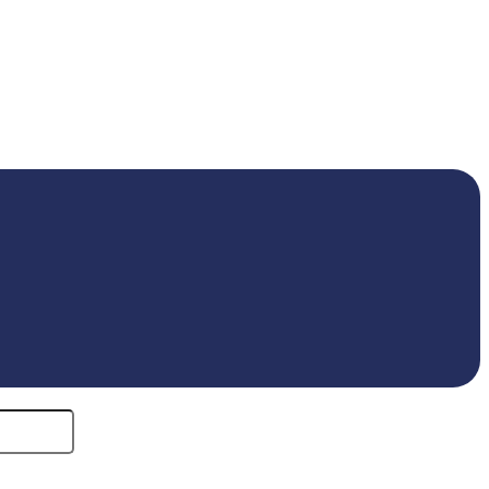
43,061,680