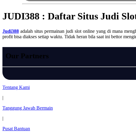
JUDI388 : Daftar Situs Judi Sl
Judi388
adalah situs permainan judi slot online yang di mana men
profit bisa diakses setiap waktu. Tidak heran bila saat ini bettor m
Our Partners
Tentang Kami
|
Tanggung Jawab Bermain
|
Pusat Bantuan