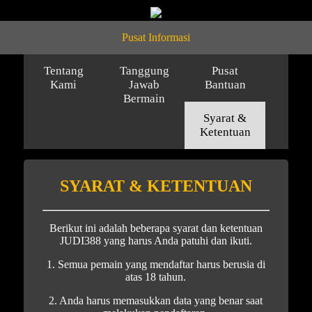
Pusat Informasi
Tentang
Tanggung
Pusat
Kami
Jawab
Bantuan
Bermain
Syarat &
Ketentuan
SYARAT & KETENTUAN
Berikut ini adalah beberapa syarat dan ketentuan
JUDI388 yang harus Anda patuhi dan ikuti.
1. Semua pemain yang mendaftar harus berusia di
atas 18 tahun.
2. Anda harus memasukkan data yang benar saat